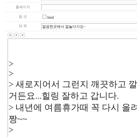
홈페이지
옵 션
html
제 목