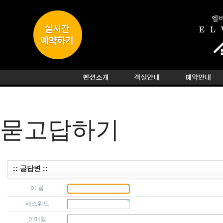
묻고답하기
:: 글답변 ::
이 름
패스워드
이메일