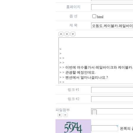
홈페이지
옵 션
html
제 목
링크 #1
링크 #2
파일첨부
왼쪽의 