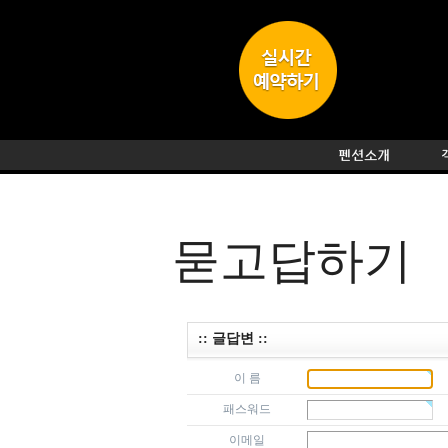
묻고답하기
:: 글답변 ::
이 름
패스워드
이메일