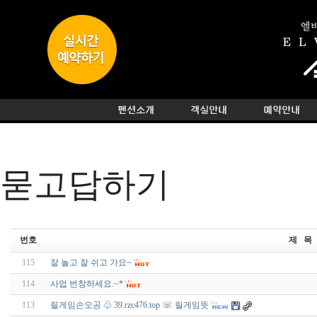
묻고답하기
번호
제 목
115
잘 놀고 잘 쉬고 가요~
114
사업 번창하세요.~*
113
릴게임손오공 ♧ 39.rzc476.top ☏ 릴게임뜻