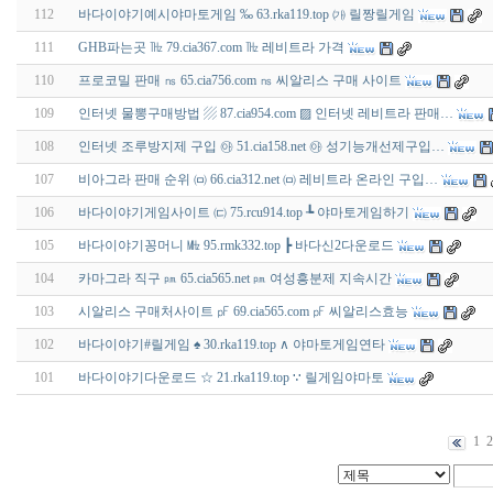
112
바다이야기예시야마토게임 ‰ 63.rka119.top ㈎ 릴짱릴게임
111
GHB파는곳 ㎔ 79.cia367.com ㎔ 레비트라 가격
110
프로코밀 판매 ㎱ 65.cia756.com ㎱ 씨알리스 구매 사이트
109
인터넷 물뽕구매방법 ▨ 87.cia954.com ▨ 인터넷 레비트라 판매…
108
인터넷 조루방지제 구입 ㉵ 51.cia158.net ㉵ 성기능개선제구입…
107
비아그라 판매 순위 ㈄ 66.cia312.net ㈄ 레비트라 온라인 구입…
106
바다이야기게임사이트 ㈂ 75.rcu914.top ┺ 야마토게임하기
105
바다이야기꽁머니 ㎒ 95.rmk332.top ┣ 바다신2다운로드
104
카마그라 직구 ㏘ 65.cia565.net ㏘ 여성흥분제 지속시간
103
시알리스 구매처사이트 ㎊ 69.cia565.com ㎊ 씨알리스효능
102
바다이야기#릴게임 ♠ 30.rka119.top ∧ 야마토게임연타
101
바다이야기다운로드 ☆ 21.rka119.top ∵ 릴게임야마토
1
2