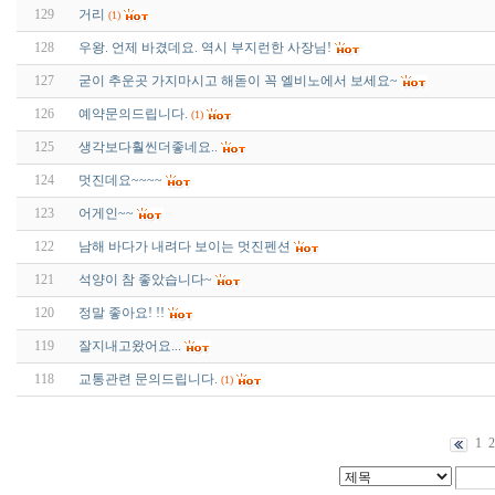
129
거리
(1)
128
우왕. 언제 바겼데요. 역시 부지런한 사장님!
127
굳이 추운곳 가지마시고 해돋이 꼭 엘비노에서 보세요~
126
예약문의드립니다.
(1)
125
생각보다훨씬더좋네요..
124
멋진데요~~~~
123
어게인~~
122
남해 바다가 내려다 보이는 멋진펜션
121
석양이 참 좋았습니다~
120
정말 좋아요! !!
119
잘지내고왔어요...
118
교통관련 문의드립니다.
(1)
1
2