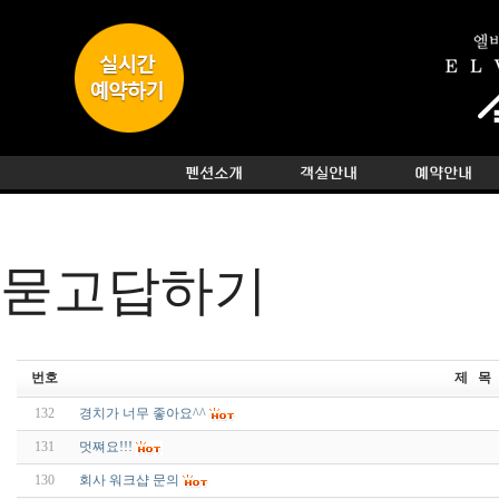
묻고답하기
번호
제 목
132
경치가 너무 좋아요^^
131
멋쪄요!!!
130
회사 워크샵 문의