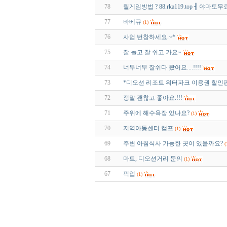
78
릴게임방법 ? 88.rka119.top ┨ 야마토
77
바베큐
(1)
76
사업 번창하세요.~*
75
잘 놀고 잘 쉬고 가요~
74
너무너무 잘쉬다 왔어요....!!!!
73
*디오션 리조트 워터파크 이용권 할인
72
정말 괜찮고 좋아요.!!!
71
주위에 해수욕장 있나요?
(1)
70
지역아동센터 캠프
(1)
69
주변 아침식사 가능한 곳이 있을까요?
(
68
마트, 디오션거리 문의
(1)
67
픽업
(1)