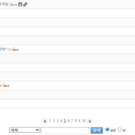
무료게임
판매*
(1)
1)
1
2
3
4
5
6
7
8
9
10
and
or