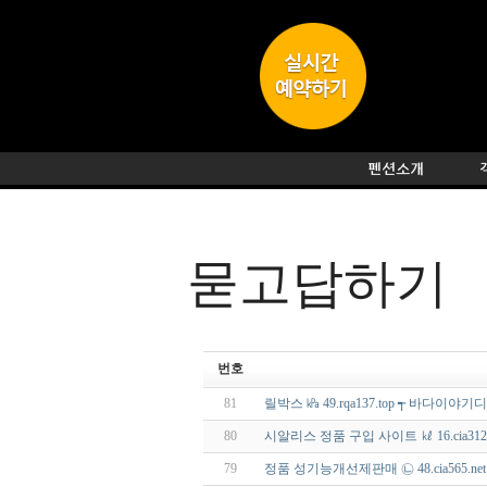
묻고답하기
번호
81
릴박스 ㎪ 49.rqa137.top ┭ 바다이야기
80
시알리스 정품 구입 사이트 ㎘ 16.cia31
79
정품 성기능개선제판매 ㉡ 48.cia565.