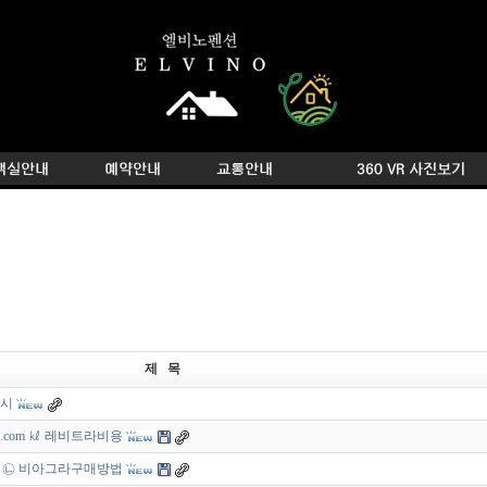
제 목
디시
2.com ㎘ 레비트라비용
net ㉡ 비아그라구매방법