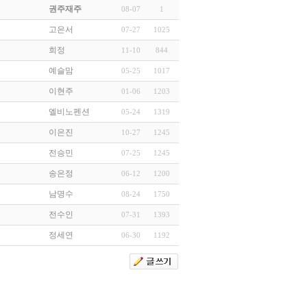
권주재주
08-07
1
고은서
07-27
1025
희정
11-10
844
예슬맘
05-25
1017
이현주
01-06
1203
엘비노펜션
05-24
1319
이은진
10-27
1245
전승민
07-25
1245
송은정
06-12
1200
남명수
08-24
1750
전수인
07-31
1393
정세연
06-30
1192