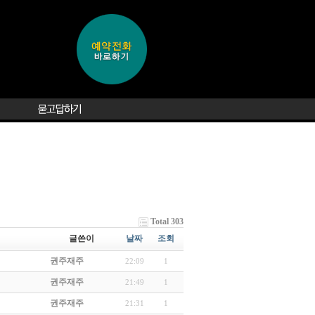
Total 303
글쓴이
날짜
조회
권주재주
22:09
1
권주재주
21:49
1
권주재주
21:31
1