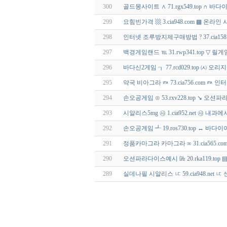
300
골드몽사이트 ∧ 71.rgx549.top ∩ 
299
요힘빈가격 ▩ 3.cia948.com ▩ 온
298
인터넷 조루방지제구매방법 ? 37.cia15
297
백경게임랜드 ℡ 31.rwp341.top ▽ 릴
296
바다신2게임 ┒ 77.rcd029.top ㈆ 오
295
약국 비아그라 ㅩ 73.cia756.com 
294
손오공게임 ⊙ 53.rxv228.top ↘ 
293
시알리스5mg ㉴ 1.cia952.net ㉴ 내
292
손오공게임 ┹ 19.ros730.top ↔
291
정품카마그라 카마그라 ∞ 31.cia565.
290
오션파라다이스예시 ㎓ 20.rka119.to
289
실데나필 시알리스 ㅦ 59.cia948.net