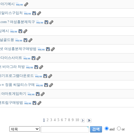
바다이야기예시
라인 시알리스구입처
8.com ? 여성흥분제직구
게임예시
리지널골드몽
ㅩ 인터넷 여성흥분제구매방법
오션파라다이스사이트
과에서 비아그라 처방
 바다이야기프로그램다운로드
com ∞ 정품 씨알리스구매
p ▤ 야마토게임하기
 ㅦ 센트립구매방법
1
2
3
4
5
6
7
8
9
10
and
or